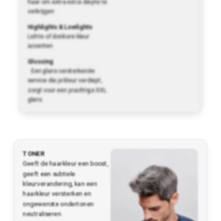
haar om extra extra diepte te
verkrijgen
Highlights & Lowlights
Lichte of donkere kleur
accenten
Glossing
Een glans versterkende
service die je kleur verdiept,
zorgt voor een prachtige XXL
glans
TONER
Geeft de haarkleur een boost,
geeft een subtiele
kleurverandering, kan een
haarkleur versterken en
ongewenste ondertonen
neutraliseren.