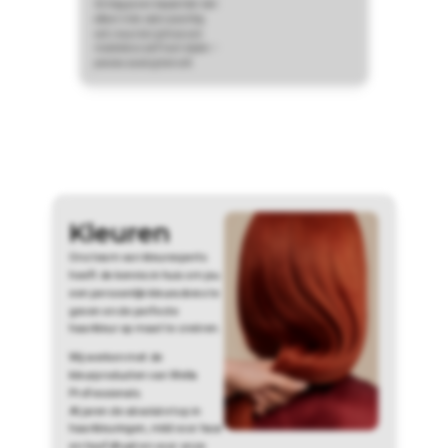
Zo krijg je een kapsel dat niet
alleen in de salon prachtig
valt, maar dat jij thuis ook
moeiteloos zelf kunt stylen –
precies zoals jij het wilt.
Kleuren
Ons team van kleurexperts
heeft de kennis in huis om jou
een persoonlijk kleuradvies te
geven en de perfecte
haarkleur op maat te creëren.
Wij werken met de
kleurproducten van Wella
Professionals.
Al jaren de absolute top in
haarkleuringen, mild voor haar
en hoofdhuid en voor onze