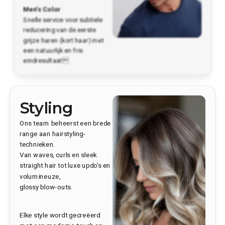
Men’s Color
Snelle service voor subtiele
reducering van de eerste
grijze haren (kort haar) met
een natuurlijk en fris
eindresultaat
Styling
Ons team beheerst een brede
range aan hairstyling-
technieken.
Van waves, curls en sleek
straight hair tot luxe updo’s en
volumineuze,
glossy blow-outs.
Elke style wordt gecreëerd