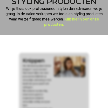
STYLING PRODUCTEN
Wil je thuis ook professioneel stylen dan adviseren we je
graag. In de salon verkopen we tools en styling producten
waar we zelf graag mee werken.
Klik hier voor onze
producten.
Knippen
Het allerbelangrijkste bij het
knippen? Jouw wensen.
Daarnaast kijken we naar
jouw persoonlijkheid, je
natuurlijke uitstraling en het
beeld dat jij van jezelf wilt
uitdragen.
We luisteren aandachtig,
observeren goed en
respecteren altijd de
natuurlijke valling van jouw
haar.