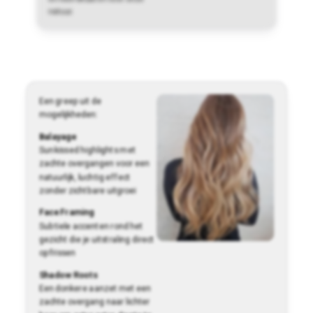
natuur.
Een greep uit de
mogelijkheden:
Balayage
Sunkissed highlights met
zachte overgangen voor een
natuurlijk, luchtig effect
zonder zichtbare uitgroei
Face Framing
Subtiele accenten rond het
gezicht die je uitstraling direct
opfrissen
Shadow Roots
Een donkere aanzet met een
zachte overgang naar lichter